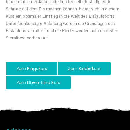
Kindern ab ca. 5 Jahren, die bereits selbstständig erste
Schritte auf dem Eis machen können, bietet sich in diesem
Kurs ein optimaler Einstieg in die Welt des Eislaufsports.
Unter fachkundiger Anleitung werden die Grundlagen des
Eislaufens vermittelt und die Kinder werden auf den ersten
Sternlitest vorbereitet.
Zum Pingukurs
Zum Kinderkurs
Zum Eltern-Kind Kurs