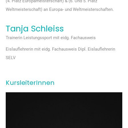
(4. Platz Europameisterschaft) & (6. Und 5. Platz
Weltmeisterschaft) an Europa- und Weltmeisterschaften.
Tanja Schleiss
Trainerin Leistungssport mit eidg. Fachausweis
Eislauflehrerin mit eidg. Fachausweis Dipl. Eislauflehrerin
SELV
KursleiterInnen